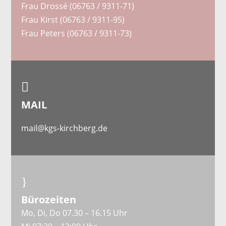
Frau Drossé (06763 / 9311-71)
Frau Kirst (06763 / 9311-95)
Frau Peters (06763 / 9311-73)

MAIL
mail@kgs-kirchberg.de
}
Bürozeiten
Mo, Di, Do 07.30 – 16.15 Uhr