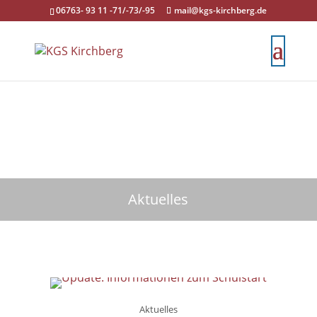
06763- 93 11 -71/-73/-95
mail@kgs-kirchberg.de
Aktuelles
Aktuelles