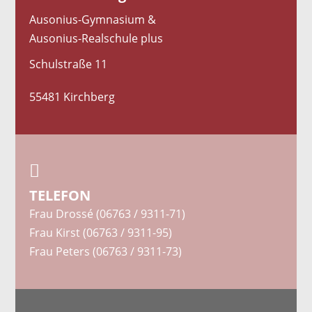
Ausonius-Gymnasium &
Ausonius-Realschule plus
Schulstraße 11
55481 Kirchberg

TELEFON
Frau Drossé (06763 / 9311-71)
Frau Kirst (06763 / 9311-95)
Frau Peters (06763 / 9311-73)