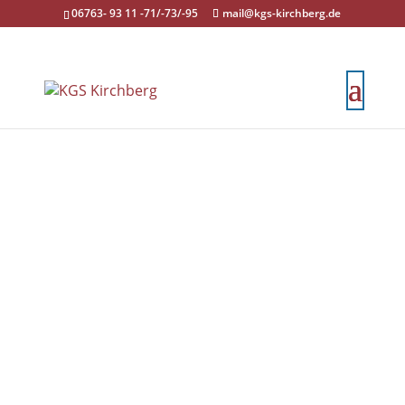
06763- 93 11 -71/-73/-95
mail@kgs-kirchberg.de