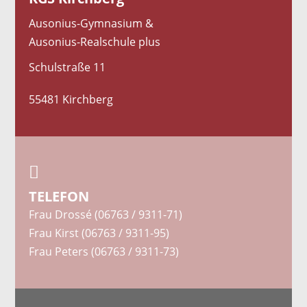
Ausonius-Gymnasium &
Ausonius-Realschule plus
Schulstraße 11
55481 Kirchberg

TELEFON
Frau Drossé (06763 / 9311-71)
Frau Kirst (06763 / 9311-95)
Frau Peters (06763 / 9311-73)