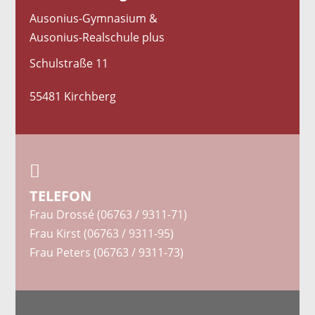
Ausonius-Gymnasium &
Ausonius-Realschule plus
Schulstraße 11
55481 Kirchberg

TELEFON
Frau Drossé (06763 / 9311-71)
Frau Kirst (06763 / 9311-95)
Frau Peters (06763 / 9311-73)