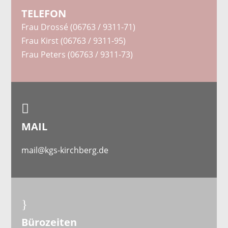
TELEFON
Frau Drossé (06763 / 9311-71)
Frau Kirst (06763 / 9311-95)
Frau Peters (06763 / 9311-73)

MAIL
mail@kgs-kirchberg.de
}
Bürozeiten