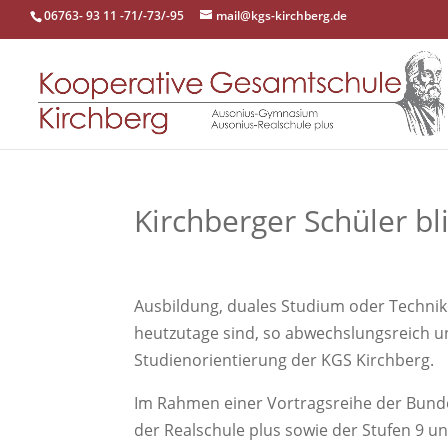
06763- 93 11 -71/-73/-95
mail@kgs-kirchberg.de
Kirchberger Schüler bl
Ausbildung, duales Studium oder Technike
heutzutage sind, so abwechslungsreich un
Studienorientierung der KGS Kirchberg.
Im Rahmen einer Vortragsreihe der Bundes
der Realschule plus sowie der Stufen 9 