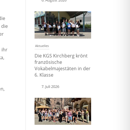
6. August 2026
die
 die
er
Aktuelles
 ihr
Die KGS Kirchberg krönt
a,
französische
Vokabelmajestäten in der
6. Klasse
7. Juli 2026
en,