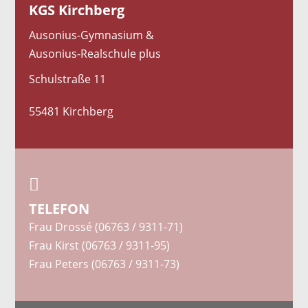
KGS Kirchberg
Ausonius-Gymnasium &
Ausonius-Realschule plus
Schulstraße 11
55481 Kirchberg

TELEFON
Frau Drossé (06763 / 9311-71)
Frau Kirst (06763 / 9311-95)
Frau Peters (06763 / 9311-73)